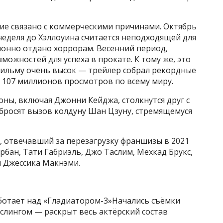
ние связано с коммерческими причинами. Октябрь
еделя до Хэллоуина считается неподходящей для
ионно отдано хоррорам. Весенний период,
ожностей для успеха в прокате. К тому же, это
 фильму очень высок — трейлер собрал рекордные
 107 миллионов просмотров по всему миру.
ны, включая Джонни Кейджа, столкнутся друг с
 бросят вызов колдуну Шан Цзуну, стремящемуся
 отвечавший за перезагрузку франшизы в 2021
рбан, Тати Габриэль, Джо Таслим, Мехкад Брукс,
 Джессика Макнэми.
аботает над «Гладиатором-3»Начались съёмки
слингом — раскрыт весь актёрский состав