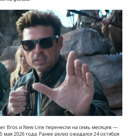
r Bros и New Line перенесли на семь месяцев —
 мая 2026 года. Ранее релиз ожидался 24 октября