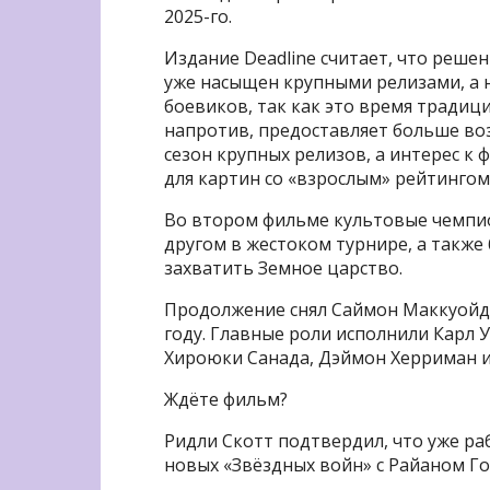
2025-го.
Издание Deadline считает, что реше
уже насыщен крупными релизами, а н
боевиков, так как это время традиц
напротив, предоставляет больше возм
сезон крупных релизов, а интерес к
для картин со «взрослым» рейтингом
Во втором фильме культовые чемпио
другом в жестоком турнире, а также
захватить Земное царство.
Продолжение снял Саймон Маккуойд,
году. Главные роли исполнили Карл У
Хироюки Санада, Дэймон Херриман и
Ждёте фильм?
Ридли Скотт подтвердил, что уже р
новых «Звёздных войн» с Райаном Го