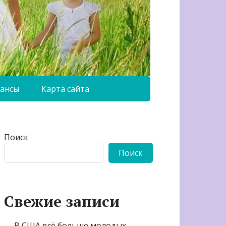
ансы
Карта сайта
Поиск
Поиск
Свежие записи
В США всё больше молодых