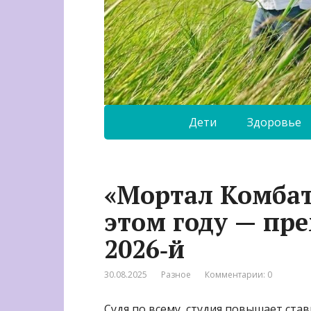
Дети
Здоровье
«Мортал Комбат
этом году — пр
2026‑й
30.08.2025
Разное
Комментарии: 0
Судя по всему, студия повышает став