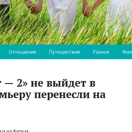
Отношения
Путешествия
Разное
Фин
 — 2» не выйдет в
емьеру перенесли на
ки на фильм.