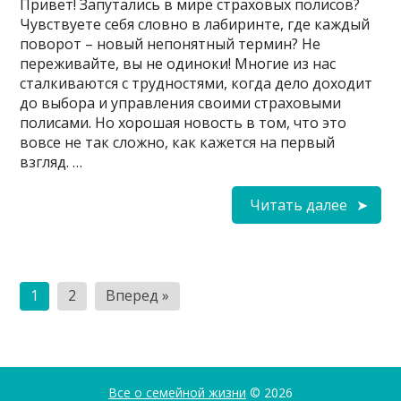
Привет! Запутались в мире страховых полисов?
Чувствуете себя словно в лабиринте, где каждый
поворот – новый непонятный термин? Не
переживайте, вы не одиноки! Многие из нас
сталкиваются с трудностями, когда дело доходит
до выбора и управления своими страховыми
полисами. Но хорошая новость в том, что это
вовсе не так сложно, как кажется на первый
взгляд. …
Читать далее
Пагинация
1
2
Вперед »
записей
Все о семейной жизни
© 2026