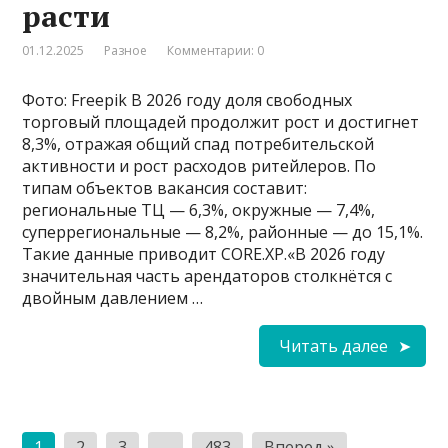
расти
01.12.2025
Разное
Комментарии: 0
Фото: Freepik В 2026 году доля свободных
торговый площадей продолжит рост и достигнет
8,3%, отражая общий спад потребительской
активности и рост расходов ритейлеров. По
типам объектов вакансия составит:
региональные ТЦ — 6,3%, окружные — 7,4%,
суперрегиональные — 8,2%, районные — до 15,1%.
Такие данные приводит CORE.XP.«В 2026 году
значительная часть арендаторов столкнётся с
двойным давлением …
Читать далее
Пагинация
1
2
3
…
483
Вперед »