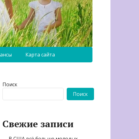
ансы
Карта сайта
Поиск
Поиск
Свежие записи
В США всё больше молодых