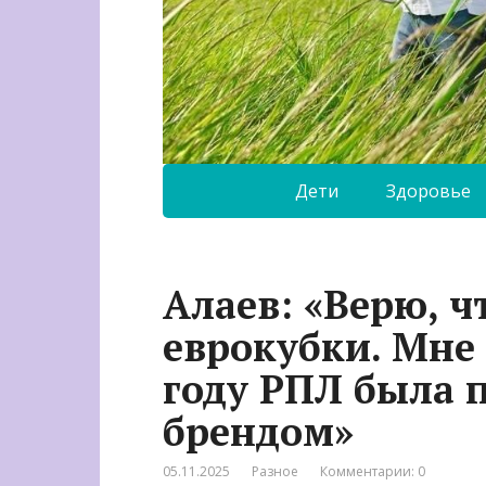
Дети
Здоровье
Алаев: «Верю, ч
еврокубки. Мне 
году РПЛ была
брендом»
05.11.2025
Разное
Комментарии: 0