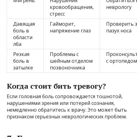
Мигрень
Нарушения
Обратиться 
кровообращения,
неврологу
стресс
Давящая
Гайморит,
Проверить 
боль в
напряжение глаз
пазух носа
области
лба
Резкая
Проблемы с
Проконсуль
боль в
шейным отделом
с ортопедо
затылке
позвоночника
Когда стоит бить тревогу?
Если головная боль сопровождается тошнотой,
нарушениями зрения или потерей сознания,
немедленно обратитесь к врачу. Это может быть
признаком серьезных неврологических проблем.