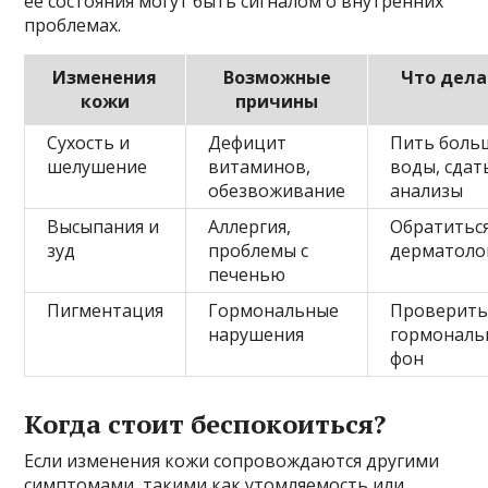
ее состояния могут быть сигналом о внутренних
проблемах.
Изменения
Возможные
Что дела
кожи
причины
Сухость и
Дефицит
Пить боль
шелушение
витаминов,
воды, сдат
обезвоживание
анализы
Высыпания и
Аллергия,
Обратиться
зуд
проблемы с
дерматоло
печенью
Пигментация
Гормональные
Проверит
нарушения
гормональ
фон
Когда стоит беспокоиться?
Если изменения кожи сопровождаются другими
симптомами, такими как утомляемость или