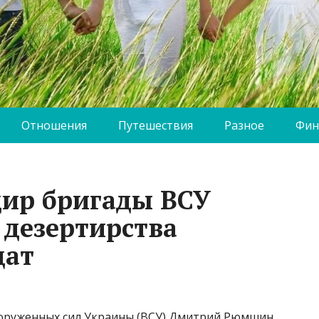
Отношения
Путешествия
Разное
Фин
ир бригады ВСУ
 дезертирства
дат
оруженных сил Украины (ВСУ) Дмитрий Рюмшин,