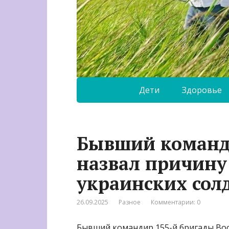
Дети
Здоровье
Бывший команд
назвал причину
украинских сол
26.09.2025
Разное
Комментарии: 0
Бывший командир 155-й бригады Во