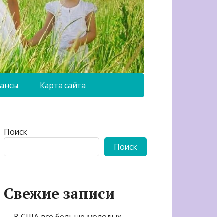
ансы
Карта сайта
Поиск
Поиск
Свежие записи
В США всё больше молодых