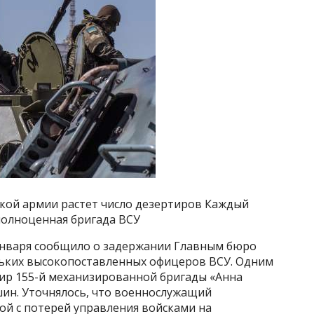
ской армии растет число дезертиров Каждый
полноценная бригада ВСУ
 января сообщило о задержании Главным бюро
льких высокопоставленных офицеров ВСУ. Одним
ир 155-й механизированной бригады «Анна
ин. Уточнялось, что военнослужащий
ной с потерей управления войсками на