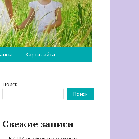
ансы
Карта сайта
Поиск
Поиск
Свежие записи
В США всё больше молодых