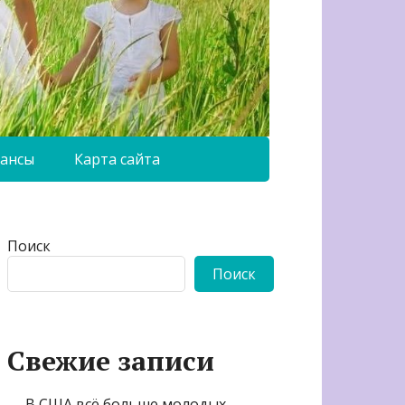
ансы
Карта сайта
Поиск
Поиск
Свежие записи
В США всё больше молодых