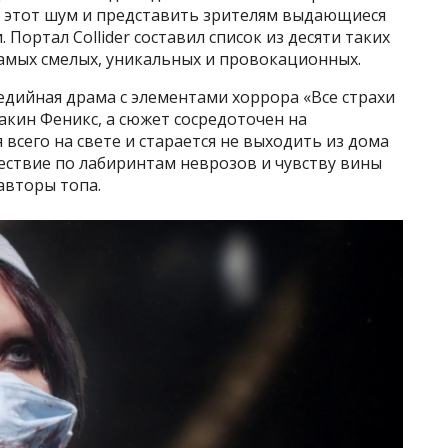
з этот шум и представить зрителям выдающиеся
 Портал Collider составил список из десяти таких
мых смелых, уникальных и провокационных.
едийная драма с элементами хоррора «Все страхи
оакин Феникс, а сюжет сосредоточен на
всего на свете и старается не выходить из дома
ествие по лабиринтам неврозов и чувству вины
авторы топа.