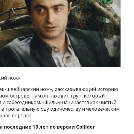
кий нож»
век-швейцарский нож», рассказывающий историю
ом острове. Там он находит труп, который
 и собеседником. «Фильм начинается как чистый
 в трогательную оду одиночеству и человеческим
иале портала.
 последние 10 лет по версии Collider