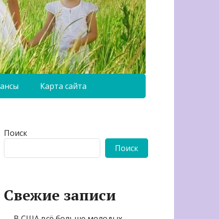
ансы
Карта сайта
Поиск
Поиск
Свежие записи
В США всё больше молодых