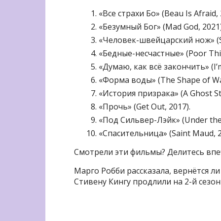
«Все страхи Бо» (Beau Is Afraid, 
«Безумный Бог» (Mad God, 2021)
«Человек-швейцарский нож» (Sw
«Бедные-несчастные» (Poor Thin
«Думаю, как всё закончить» (I’m
«Форма воды» (The Shape of Wat
«История призрака» (A Ghost Sto
«Прочь» (Get Out, 2017).
«Под Сильвер-Лэйк» (Under the S
«Спасительница» (Saint Maud, 2
Смотрели эти фильмы? Делитесь впе
Марго Робби рассказала, вернётся л
Стивену Кингу продлили на 2-й сезон