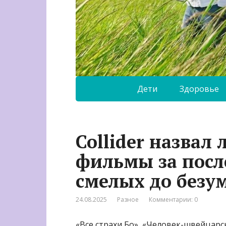
Дети
Здоровье
Collider назва
фильмы за после
смелых до безу
24.08.2025
Разное
Комментарии: 0
«Все страхи Бо», «Человек-швейцарск