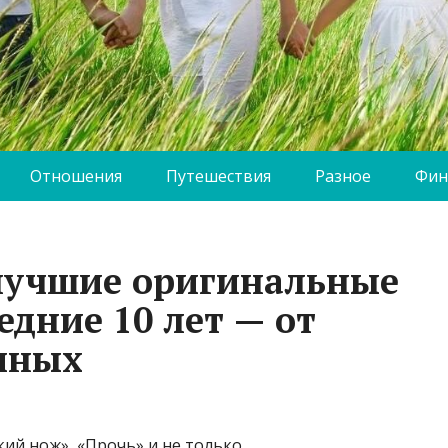
Отношения
Путешествия
Разное
Фин
л лучшие оригинальные
дние 10 лет — от
мных
ий нож», «Прочь» и не только.