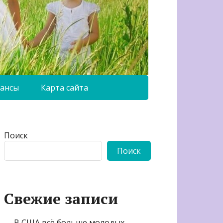
ансы
Карта сайта
Поиск
Поиск
Свежие записи
В США всё больше молодых