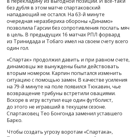
в перекладину из выгодной позиции. И всё-таки
без дубля в этом матче спартаковский
нападающий не остался. На 63-й минуте
очередная неразбериха обороны «Динамо»
позволила Гарсии без сопротивления послать мяч
в цель. В предыдущих 16 матчах РПЛ форвард
из Тринидада и Тобаго имел на своем счету всего
один гол.
«Спартак» продолжил давить и при равном счете,
динамовцы же вынуждены были действовать
вторым номером. Карпин попытался изменить
ситуацию с помощью замен. В качестве усиления
на 79-й минуте на поле появился Тюкавин, чье
возвращение трибуны встретили овациями.
Вскоре в игру вступил еще один футболист,
до этого не игравший в текущем сезоне.
Спартаковец Тео Бонгонда заменил уставшего
Барко.
Чтобы создать угрозу воротам «Спартака»,