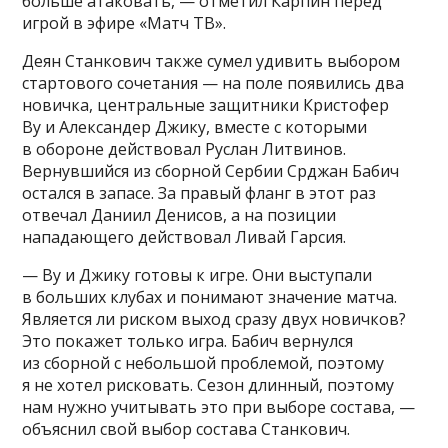
больше атаковать, — отметил Карпин перед
игрой в эфире «Матч ТВ».
Деян Станкович также сумел удивить выбором
стартового сочетания — на поле появились два
новичка, центральные защитники Кристофер
Ву и Александер Джику, вместе с которыми
в обороне действовал Руслан Литвинов.
Вернувшийся из сборной Сербии Срджан Бабич
остался в запасе. За правый фланг в этот раз
отвечал Даниил Денисов, а на позиции
нападающего действовал Ливай Гарсия.
— Ву и Джику готовы к игре. Они выступали
в больших клубах и понимают значение матча.
Является ли риском выход сразу двух новичков?
Это покажет только игра. Бабич вернулся
из сборной с небольшой проблемой, поэтому
я не хотел рисковать. Сезон длинный, поэтому
нам нужно учитывать это при выборе состава, —
объяснил свой выбор состава Станкович.