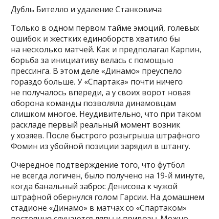
Дубль Бителло и удаление Станковича
Только в одном первом тайме эмоций, голевых
ошибок и жестких единоборств хватило бы
на несколько матчей. Как и предполагал Карпин,
борьба за инициативу велась с помощью
прессинга. В этом деле «Динамо» преуспело
гораздо больше. У «Спартака» почти ничего
не получалось впереди, а у своих ворот новая
оборона команды позволяла динамовцам
слишком многое. Неудивительно, что при таком
раскладе первый реальный момент возник
у хозяев. После быстрого розыгрыша штрафного
Фомин из убойной позиции зарядил в штангу.
Очередное подтверждение того, что футбол
не всегда логичен, было получено на 19-й минуте,
когда банальный заброс Денисова к чужой
штрафной обернулся голом Гарсии. На домашнем
стадионе «Динамо» в матчах со «Спартаком»
постоянно случаются ляпы и привозы. Можно