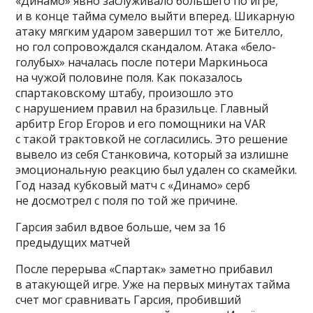
«Динамо» явно заслуживало большего по игре,
и в конце тайма сумело выйти вперед. Шикарную
атаку мягким ударом завершил тот же Бителло,
но гол сопровождался скандалом. Атака «бело-
голубых» началась после потери Маркиньоса
на чужой половине поля. Как показалось
спартаковскому штабу, произошло это
с нарушением правил на бразильце. Главный
арбитр Егор Егоров и его помощники на VAR
с такой трактовкой не согласились. Это решение
вывело из себя Станковича, который за излишне
эмоциональную реакцию был удален со скамейки.
Год назад кубковый матч с «Динамо» серб
не досмотрел с поля по той же причине.
Гарсия забил вдвое больше, чем за 16
предыдущих матчей
После перерыва «Спартак» заметно прибавил
в атакующей игре. Уже на первых минутах тайма
счет мог сравнивать Гарсия, пробивший