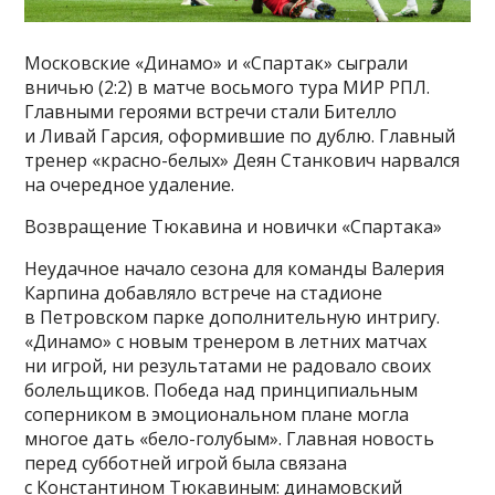
Московские «Динамо» и «Спартак» сыграли
вничью (2:2) в матче восьмого тура МИР РПЛ.
Главными героями встречи стали Бителло
и Ливай Гарсия, оформившие по дублю. Главный
тренер «красно-белых» Деян Станкович нарвался
на очередное удаление.
Возвращение Тюкавина и новички «Спартака»
Неудачное начало сезона для команды Валерия
Карпина добавляло встрече на стадионе
в Петровском парке дополнительную интригу.
«Динамо» с новым тренером в летних матчах
ни игрой, ни результатами не радовало своих
болельщиков. Победа над принципиальным
соперником в эмоциональном плане могла
многое дать «бело-голубым». Главная новость
перед субботней игрой была связана
с Константином Тюкавиным: динамовский