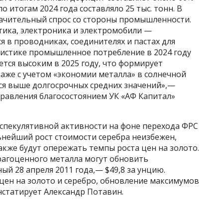
о итогам 2024 года составляло 25 тыс. тонн. В
начительный спрос со стороны промышленности.
тика, электроника и электромобили —
я в проводниках, соединителях и пастах для
тистике промышленное потребление в 2024 году
ется высоким в 2025 году, что формирует
аже с учетом «экономии металла» в солнечной
тся выше долгосрочных средних значений»,—
равления благосостоянием УК «АФ Капитал»
 спекулятивной активности на фоне перехода ФРС
ьнейший рост стоимости серебра неизбежен,
акже будут опережать темпы роста цен на золото.
рагоценного металла могут обновить
й 28 апреля 2011 года,— $49,8 за унцию.
цен на золото и серебро, обновление максимумов
статирует Александр Потавин.