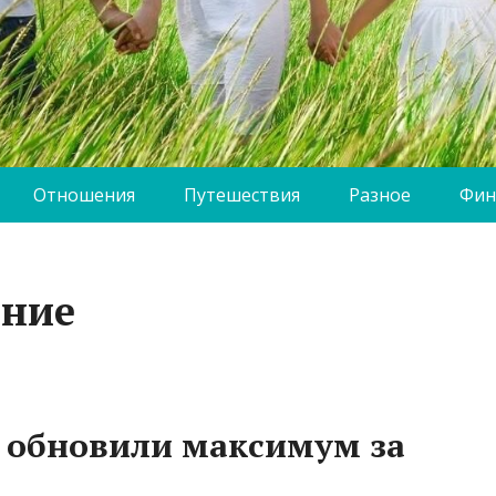
Отношения
Путешествия
Разное
Фин
ение
 обновили максимум за