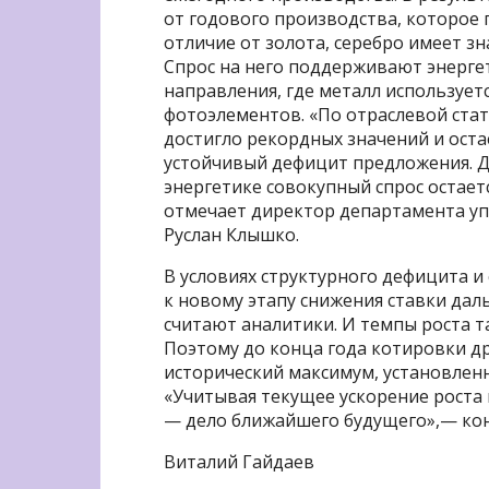
от годового производства, которое п
отличие от золота, серебро имеет з
Спрос на него поддерживают энерге
направления, где металл используетс
фотоэлементов. «По отраслевой ста
достигло рекордных значений и оста
устойчивый дефицит предложения. Д
энергетике совокупный спрос остае
отмечает директор департамента уп
Руслан Клышко.
В условиях структурного дефицита и
к новому этапу снижения ставки дал
считают аналитики. И темпы роста т
Поэтому до конца года котировки д
исторический максимум, установленны
«Учитывая текущее ускорение роста 
— дело ближайшего будущего»,— кон
Виталий Гайдаев