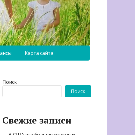
ансы
Карта сайта
Поиск
Поиск
Свежие записи
В США всё больше молодых