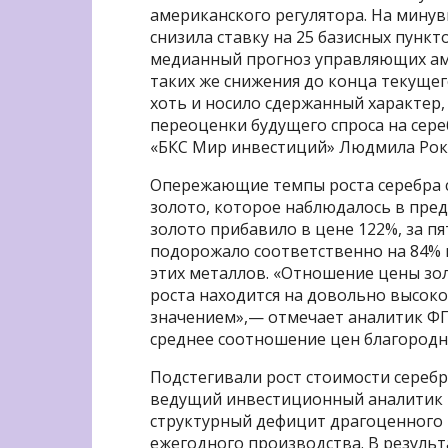
американского регулятора. На минув
снизила ставку на 25 базисных пункт
медианный прогноз управляющих ам
таких же снижения до конца текуще
хоть и носило сдержанный характер
переоценки будущего спроса на сер
«БКС Мир инвестиций» Людмила Рок
Опережающие темпы роста серебра с
золото, которое наблюдалось в пре
золото прибавило в цене 122%, за пя
подорожало соответственно на 84% 
этих металлов. «Отношение цены зол
роста находится на довольно высок
значением»,— отмечает аналитик ФГ 
среднее соотношение цен благородны
Подстегивали рост стоимости сереб
ведущий инвестиционный аналитик «
структурный дефицит драгоценного 
ежегодного производства. В резуль