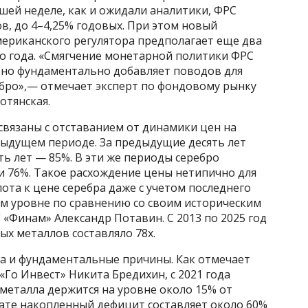
шей неделе, как и ожидали аналитики, ФРС
ов, до 4–4,25% годовых. При этом новый
ериканского регулятора предполагает еще два
го года. «Смягчение монетарной политики ФРС
, но фундаментально добавляет поводов для
ебро»,— отмечает эксперт по фондовому рынку
отянская.
вязаны с отставанием от динамики цен на
дыдущем периоде. За предыдущие десять лет
ть лет — 85%. В эти же периоды серебро
и 76%. Такое расхождение цены нетипично для
ота к цене серебра даже с учетом последнего
ом уровне по сравнению со своим историческим
«Финам» Александр Потавин. С 2013 по 2025 год
х металлов составляло 78х.
ра и фундаментальные причины. Как отмечает
Го Инвест» Никита Бредихин, с 2021 года
металла держится на уровне около 15% от
тате накопленный дефицит составляет около 60%