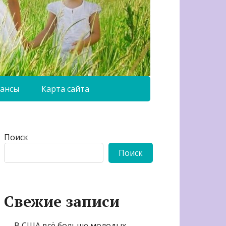
ансы
Карта сайта
Поиск
Поиск
Свежие записи
В США всё больше молодых