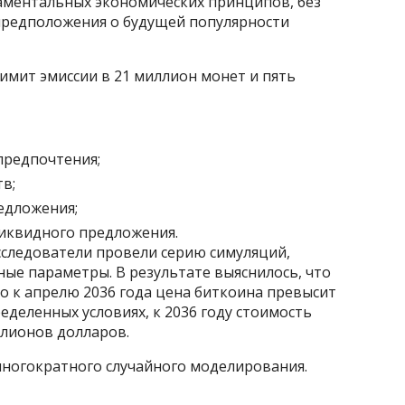
аментальных экономических принципов, без
предположения о будущей популярности
мит эмиссии в 21 миллион монет и пять
редпочтения;
в;
едложения;
иквидного предложения.
следователи провели серию симуляций,
ые параметры. В результате выяснилось, что
то к апрелю 2036 года цена биткоина превысит
ределенных условиях, к 2036 году стоимость
лионов долларов.
ногократного случайного моделирования.