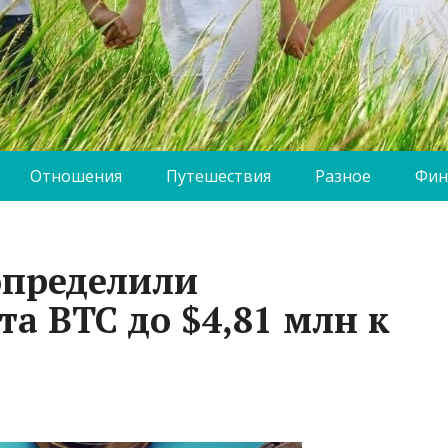
Отношения
Путешествия
Разное
Фин
определили
та BTC до $4,81 млн к