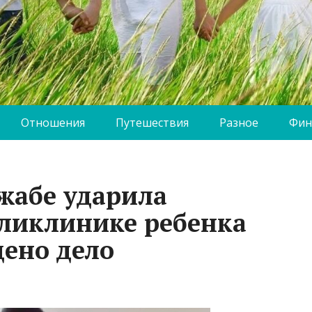
Отношения
Путешествия
Разное
Фин
жабе ударила
ликлинике ребенка
дено дело