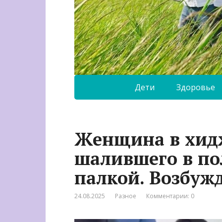
Дети
Здоровье
Женщина в хид
шалившего в по
палкой. Возбуж
24.08.2025
Разное
Комментарии: 0