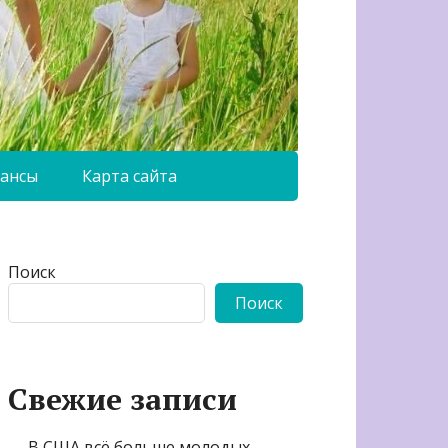
ансы
Карта сайта
Поиск
Поиск
Свежие записи
В США всё больше молодых