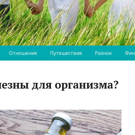
Отношения
Путешествия
Разное
Фин
лезны для организма?