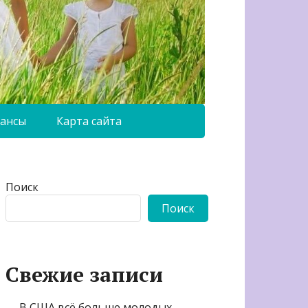
ансы
Карта сайта
Поиск
Поиск
Свежие записи
В США всё больше молодых