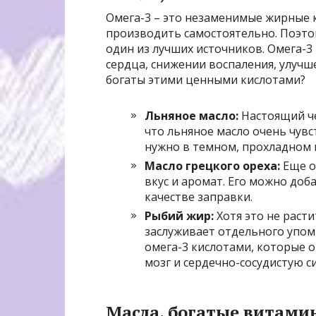
Омега-3 – это незаменимые жирные 
производить самостоятельно. Поэтом
один из лучших источников. Омега-
сердца, снижении воспаления, улучш
богаты этими ценными кислотами?
Льняное масло:
Настоящий че
что льняное масло очень чувс
нужно в темном, прохладном 
Масло грецкого ореха:
Еще о
вкус и аромат. Его можно доб
качестве заправки.
Рыбий жир:
Хотя это не расти
заслуживает отдельного упом
омега-3 кислотами, которые 
мозг и сердечно-сосудистую с
Масла, богатые витами