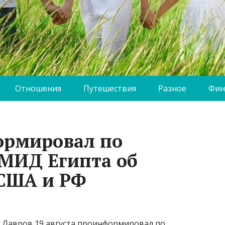
Отношения
Путешествия
Разное
Фин
ормировал по
 МИД Египта об
 США и РФ
 Лавров 19 августа проинформировал по