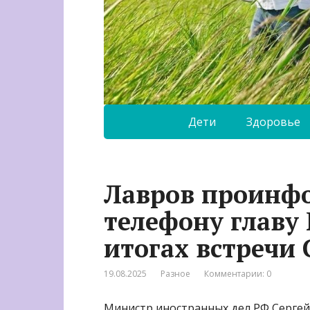
Дети
Здоровье
Лавров проинф
телефону главу
итогах встречи
19.08.2025
Разное
Комментарии: 0
Министр иностранных дел РФ Сергей