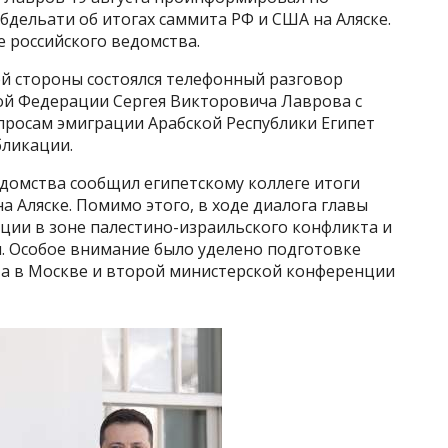
бдельати об итогах саммита РФ и США на Аляске.
е российского ведомства.
ой стороны состоялся телефонный разговор
ой Федерации Сергея Викторовича Лаврова с
просам эмиграции Арабской Республики Египет
бликации.
ведомства сообщил египетскому коллеге итоги
 Аляске. Помимо этого, в ходе диалога
главы
ации в зоне палестино-израильского конфликта и
. Особое внимание было уделено подготовке
та в Москве и второй министерской конференции