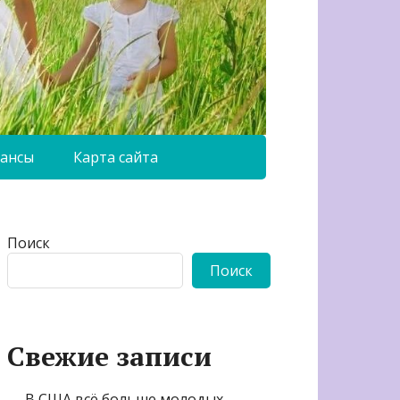
ансы
Карта сайта
Поиск
Поиск
Свежие записи
В США всё больше молодых