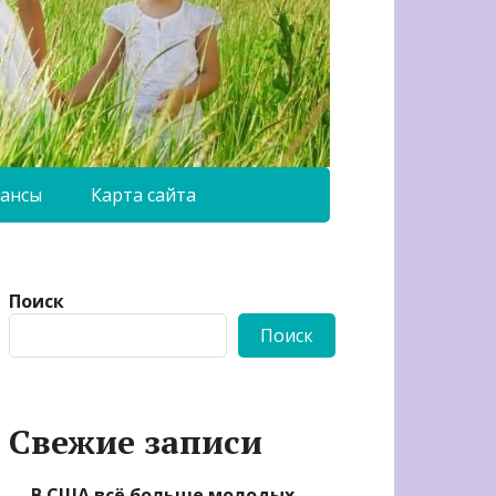
ансы
Карта сайта
Поиск
Поиск
Свежие записи
В США всё больше молодых