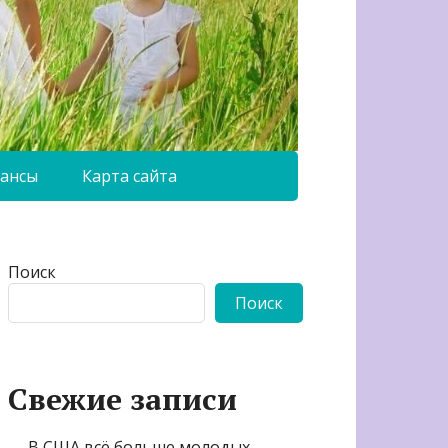
ансы
Карта сайта
Поиск
Поиск
Свежие записи
В США всё больше молодых