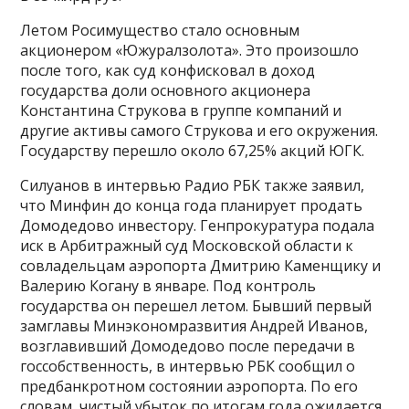
Летом Росимущество стало основным
акционером «Южуралзолота». Это произошло
после того, как суд конфисковал в доход
государства доли основного акционера
Константина Струкова в группе компаний и
другие активы самого Струкова и его окружения.
Государству перешло около 67,25% акций ЮГК.
Силуанов в интервью Радио РБК также заявил,
что Минфин до конца года планирует продать
Домодедово инвестору. Генпрокуратура подала
иск в Арбитражный суд Московской области к
совладельцам аэропорта Дмитрию Каменщику и
Валерию Когану в январе. Под контроль
государства он перешел летом. Бывший первый
замглавы Минэкономразвития Андрей Иванов,
возглавивший Домодедово после передачи в
госсобственность, в интервью РБК сообщил о
предбанкротном состоянии аэропорта. По его
словам, чистый убыток по итогам года ожидается