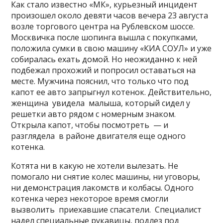
Как стало известно «МК», курьезный инцидент
произошел около девяти часов вечера 23 августа
возле торгового центра на Рублевском шоссе.
Москвичка после шопинга вышла с покупками,
положила сумки в свою машину «КИА СОУЛ» и уже
собиралась ехать домой. Но неожиданно к ней
подбежал прохожий и попросил оставаться на
месте. Мужчина пояснил, что только что под
капот ее авто запрыгнул котенок. Действительно,
женщина увидела малыша, который сидел у
решетки авто рядом с номерным знаком.
Открыла капот, чтобы посмотреть — и
разглядела в районе двигателя еще одного
котенка.
Котята ни в какую не хотели вылезать. Не
помогало ни снятие колес машины, ни уговоры,
ни демонстрация лакомств и колбасы. Одного
котенка через некоторое время смогли
вызволить приехавшие спасатели. Специалист
надел специальные рукавицы, подлез под