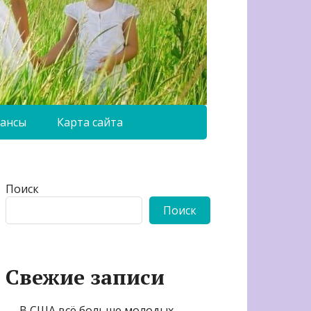
ансы
Карта сайта
Поиск
Поиск
Свежие записи
В США всё больше молодых