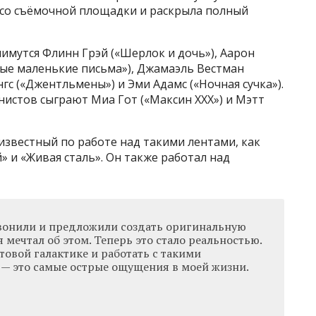
р со съёмочной площадки и раскрыла полный
нимутся Флинн Грэй («Шерлок и дочь»), Аарон
ные маленькие письма»), Джамаэль Вестман
гс («Джентльмены») и Эми Адамс («Ночная сучка»).
онистов сыграют Миа Гот («Максин XXX») и Мэтт
известный по работе над такими лентами, как
» и «Живая сталь». Он также работал над
звонили и предложили создать оригинальную
 мечтал об этом. Теперь это стало реальностью.
овой галактике и работать с такими
— это самые острые ощущения в моей жизни.