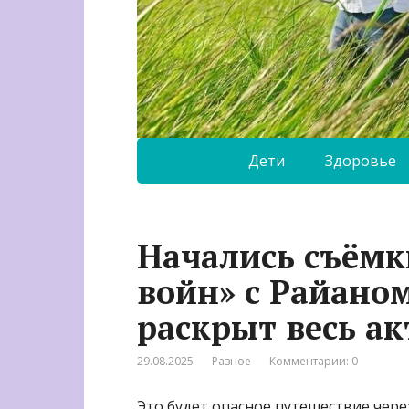
Дети
Здоровье
Начались съёмк
войн» с Райано
раскрыт весь ак
29.08.2025
Разное
Комментарии: 0
Это будет опасное путешествие через