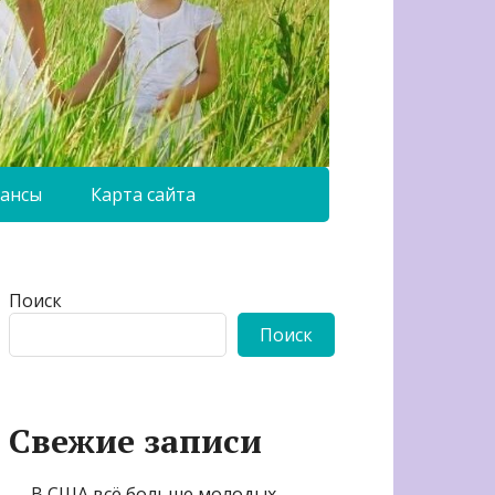
ансы
Карта сайта
Поиск
Поиск
Свежие записи
В США всё больше молодых