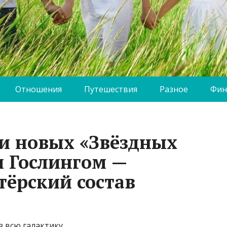
Отношения
Путешествия
Разное
Фин
и новых «Звёздных
м Гослингом —
тёрский состав
 всю галактику.