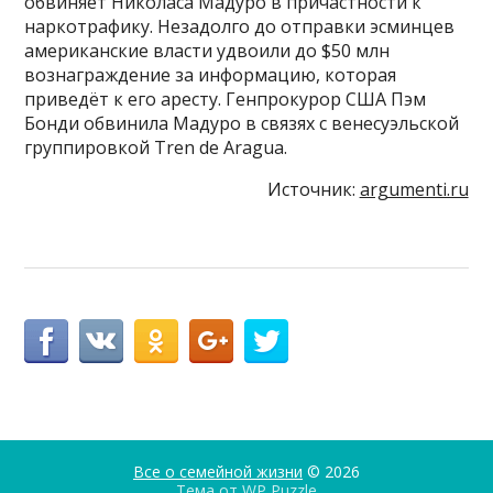
обвиняет Николаса Мадуро в причастности к
наркотрафику. Незадолго до отправки эсминцев
американские власти удвоили до $50 млн
вознаграждение за информацию, которая
приведёт к его аресту. Генпрокурор США Пэм
Бонди обвинила Мадуро в связях с венесуэльской
группировкой Tren de Aragua.
Источник:
argumenti.ru
Все о семейной жизни
© 2026
Тема от
WP Puzzle