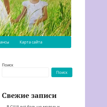
ансы
Карта сайта
Поиск
Поиск
Свежие записи
В США всё больше молодых