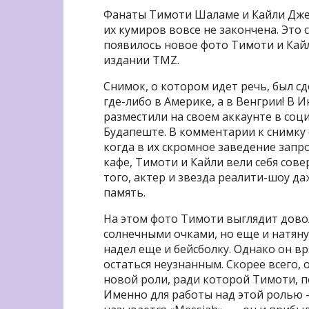
Фанаты Тимоти Шаламе и Кайли Джен
их кумиров вовсе не закончена. Это с
появилось новое фото Тимоти и Кайл
издании TMZ.
Снимок, о котором идет речь, был сд
где-либо в Америке, а в Венгрии! В И
разместили на своем аккаунте в соц
Будапеште. В комментарии к снимку 
когда в их скромное заведение запр
кафе, Тимоти и Кайли вели себя сов
того, актер и звезда реалити-шоу д
память.
На этом фото Тимоти выглядит довол
солнечными очками, но еще и натяну
надел еще и бейсболку. Однако он в
остаться неузнанным. Скорее всего, 
новой роли, ради которой Тимоти, п
Именно для работы над этой ролью 