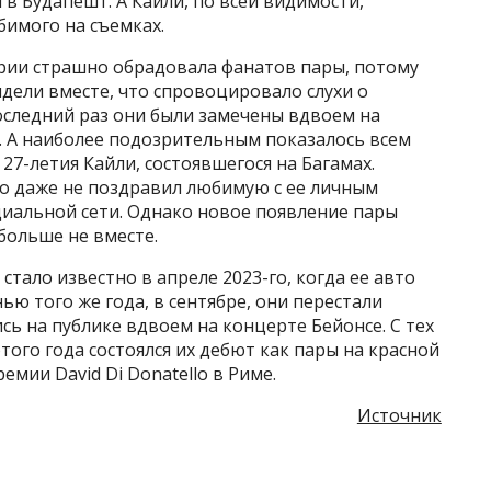
 в Будапешт. А Кайли, по всей видимости,
бимого на съемках.
грии страшно обрадовала фанатов пары, потому
идели вместе, что спровоцировало слухи о
оследний раз они были замечены вдвоем на
. А наиболее подозрительным показалось всем
27-летия Кайли, состоявшегося на Багамах.
но даже не поздравил любимую с ее личным
оциальной сети. Однако новое появление пары
больше не вместе.
тало известно в апреле 2023-го, когда ее авто
нью того же года, в сентябре, они перестали
ь на публике вдвоем на концерте Бейонсе. С тех
этого года состоялся их дебют как пары на красной
мии David Di Donatello в Риме.
Источник