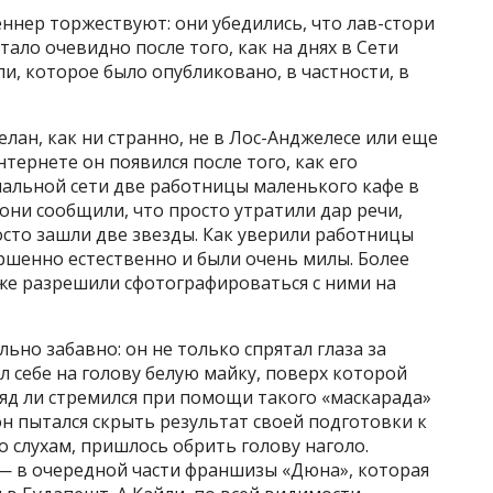
нер торжествуют: они убедились, что лав-стори
тало очевидно после того, как на днях в Сети
и, которое было опубликовано, в частности, в
елан, как ни странно, не в Лос-Анджелесе или еще
нтернете он появился после того, как его
иальной сети две работницы маленького кафе в
они сообщили, что просто утратили дар речи,
осто зашли две звезды. Как уверили работницы
ершенно естественно и были очень милы. Более
аже разрешили сфотографироваться с ними на
ьно забавно: он не только спрятал глаза за
л себе на голову белую майку, поверх которой
ряд ли стремился при помощи такого «маскарада»
он пытался скрыть результат своей подготовки к
о слухам, пришлось обрить голову наголо.
— в очередной части франшизы «Дюна», которая