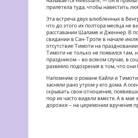
называется «Messiah», — он и прибыл
прилетела туда, чтобы навестить лю
Эта встреча двух влюбленных в Вен
что до этого их полтора месяца не в
расставании Шаламе и Дженнер. В п
свидании в Сан-Тропе в начале июля
отсутствие Тимоти на праздновании 
Тимоти не только не появился там, 
праздником – во всяком случае, в с
развеяло подозрения в том, что они 
Напомним: о романе Кайли и Тимоти с
засняли рано утром у его дома. А осе
скрывать свои отношения, появившис
пор их часто видели вместе. А в мае 
дорожке – на церемонии вручения пре