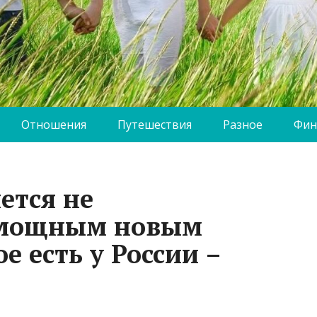
Отношения
Путешествия
Разное
Фин
ется не
 мощным новым
е есть у России –