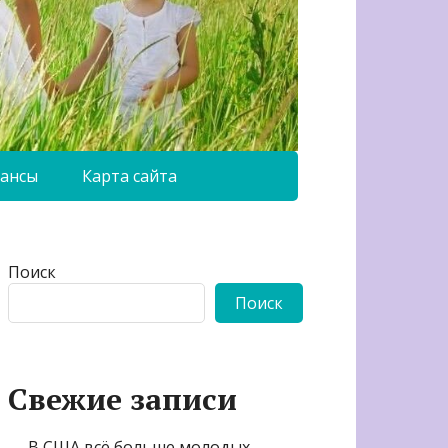
ансы
Карта сайта
Поиск
Поиск
Свежие записи
В США всё больше молодых