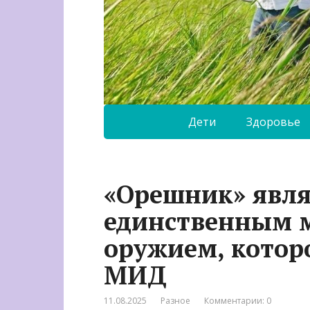
Дети
Здоровье
«Орешник» явля
единственным
оружием, которо
МИД
11.08.2025
Разное
Комментарии: 0