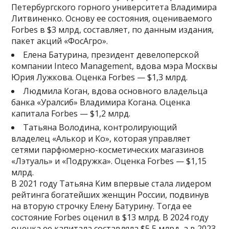
Петербургского горного университета Владимира
Литвиненко. Основу ее состояния, оцениваемого
Forbes в $3 млрд, составляет, по данным издания,
пакет акций «ФосАгро».
Елена Батурина, президент девелоперской
компании Inteco Management, вдова мэра Москвы
Юрия Лужкова. Оценка Forbes — $1,3 млрд.
Людмила Коган, вдова основного владельца
банка «Уралсиб» Владимира Когана. Оценка
капитала Forbes — $1,2 млрд.
Татьяна Володина, контролирующий
владелец «Алькор и Ко», которая управляет
сетями парфюмерно-косметических магазинов
«Лэтуаль» и «Подружка». Оценка Forbes — $1,15
млрд.
В 2021 году Татьяна Ким впервые стала лидером
рейтинга богатейших женщин России, подвинув
на вторую строчку Елену Батурину. Тогда ее
состояние Forbes оценил в $13 млрд. В 2024 году
оценка ее капитала составляла $5,5 млрд, а в 2023