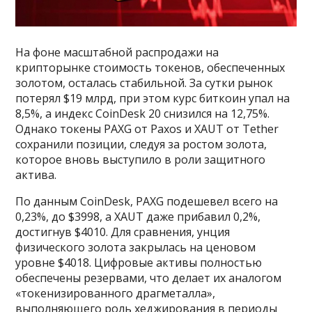
На фоне масштабной распродажи на
крипторынке стоимость токенов, обеспеченных
золотом, осталась стабильной. За сутки рынок
потерял $19 млрд, при этом курс биткоин упал на
8,5%, а индекс CoinDesk 20 снизился на 12,75%.
Однако токены PAXG от Paxos и XAUT от Tether
сохранили позиции, следуя за ростом золота,
которое вновь выступило в роли защитного
актива.
По данным CoinDesk, PAXG подешевел всего на
0,23%, до $3998, а XAUT даже прибавил 0,2%,
достигнув $4010. Для сравнения, унция
физического золота закрылась на ценовом
уровне $4018. Цифровые активы полностью
обеспечены резервами, что делает их аналогом
«токенизированного драгметалла»,
выполняющего роль хеджирования в периоды