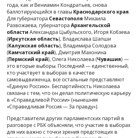
года, как и Вениамин Кондратьев, снова
баллотирующийся в главы
Краснодарского края
.
Для губернатора
Севастополя
Михаила
Развожаева, губернатора
Архангельской
области
Александра Цыбульского, Игоря Кобзева
(
Иркутская область
), Владислава Шапши
(
Калужская область
), Владимира Солодова
(
Камчатский край
), Дмитрия Махонина
(
Пермский край
), Олега Николаева (
Чувашия
) —
это вторые выборы. Последний — единственный,
кто участвует в выборах в качестве
самовыдвиженца, все остальные представляют
«Единую Россию». Беспартийность Николаева
связана с тем, что он делал политическую карьеру
в «Справедливой России» (нынешняя
«Справедливая Россия — За правду»).
Представители других парламентских партий в
разговоре с РБК объясняли, что участие в выборах
для них важно с точки зрения предстоящих в