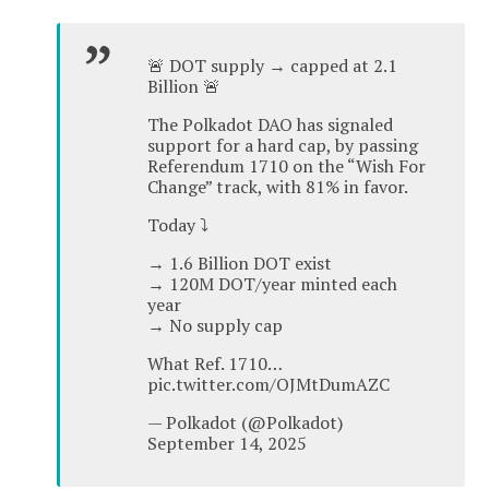
🚨 DOT supply → capped at 2.1
Billion 🚨
The Polkadot DAO has signaled
support for a hard cap, by passing
Referendum 1710 on the “Wish For
Change” track, with 81% in favor.
Today ⤵️
→ 1.6 Billion DOT exist
→ 120M DOT/year minted each
year
→ No supply cap
What Ref. 1710…
pic.twitter.com/OJMtDumAZC
— Polkadot (@Polkadot)
September 14, 2025