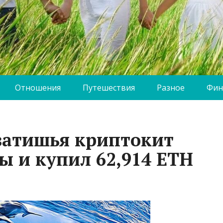
Отношения
Путешествия
Разное
Фин
 затишья криптокит
ы и купил 62,914 ETH