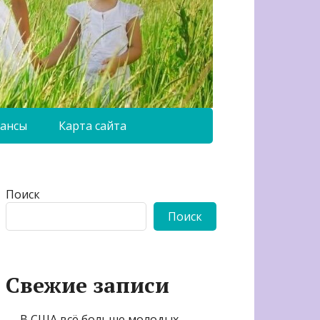
ансы
Карта сайта
Поиск
Поиск
Свежие записи
В США всё больше молодых