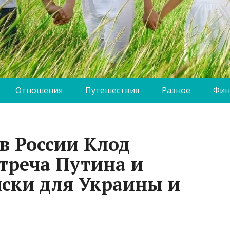
Отношения
Путешествия
Разное
Фин
в России Клод
треча Путина и
иски для Украины и