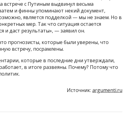
на встрече с Путиным выдвинул весьма
 затем и финны упоминают некий документ,
озможно, является подделкой — мы не знаем. Но в
онкретных мер. Так что ситуация остается
я и даст результаты», — заявил он.
что прогнозисты, которые были уверены, что
чную встречу, посрамлены.
ментарии, которые в последние дни утверждали,
сработает, в итоге развеяны. Почему? Потому что
политик.
Источник:
argumenti.ru