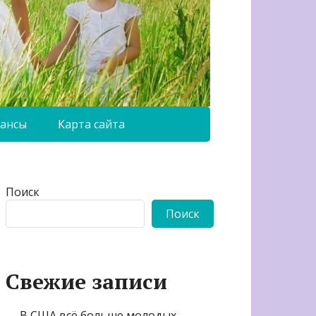
ансы
Карта сайта
Поиск
Поиск
Свежие записи
В США всё больше молодых