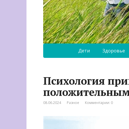
Дети
Здоровье
Психология при
положительны
08.06.2024
Разное
Комментарии: 0