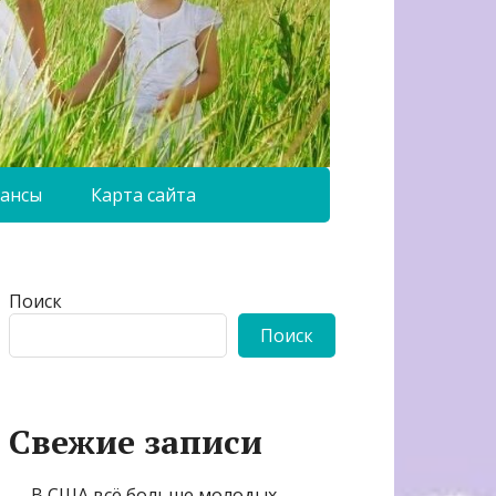
ансы
Карта сайта
Поиск
Поиск
Свежие записи
В США всё больше молодых