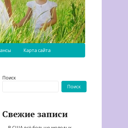
ансы
Карта сайта
Поиск
Поиск
Свежие записи
В США всё больше молодых