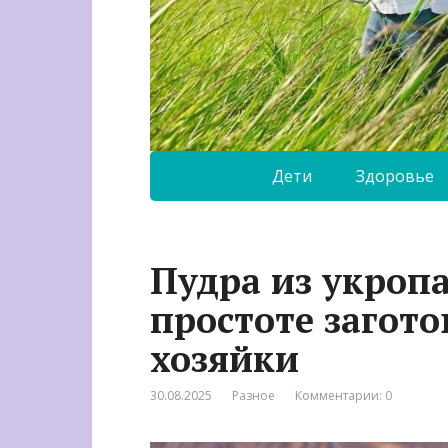
Дети
Здоровье
Пудра из укроп
простоте загото
хозяйки
30.08.2025
Разное
Комментарии: 0