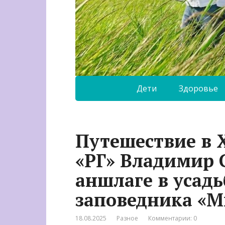
Дети
Здоровье
Путешествие в 
«РГ» Владимир 
аншлаге в усадь
заповедника «М
18.08.2025
Разное
Комментарии: 0