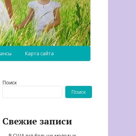
ансы
Карта сайта
Поиск
Поиск
Свежие записи
В США всё больше молодых