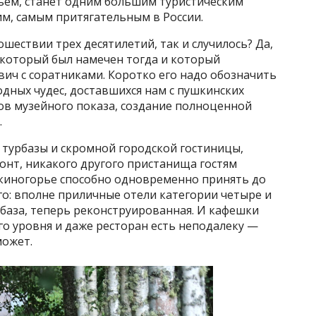
ьем, станет одним большим туристическим
м, самым притягательным в России.
ошествии трех десятилетий, так и случилось? Да,
 который был намечен тогда и который
ич с соратниками. Коротко его надо обозначить
дных чудес, доставшихся нам с пушкинских
ов музейного показа, создание полноценной
.
 турбазы и скромной городской гостиницы,
онт, никакого другого пристанища гостям
шкиногорье способно одновременно принять до
го: вполне приличные отели категории четыре и
урбаза, теперь реконструированная. И кафешки
го уровня и даже ресторан есть неподалеку —
может.