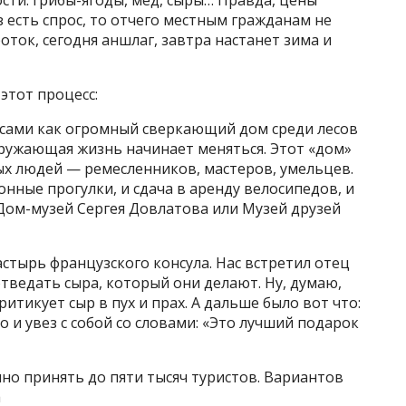
 есть спрос, то отчего местным гражданам не
оток, сегодня аншлаг, завтра настанет зима и
этот процесс:
есами как огромный сверкающий дом среди лесов
окружающая жизнь начинает меняться. Этот «дом»
ых людей — ремесленников, мастеров, умельцев.
конные прогулки, и сдача в аренду велосипедов, и
Дом-музей Сергея Довлатова или Музей друзей
астырь французского консула. Нас встретил отец
тведать сыра, который они делают. Ну, думаю,
ритикует сыр в пух и прах. А дальше было вот что:
о и увез с собой со словами: «Это лучший подарок
о принять до пяти тысяч туристов. Вариантов
а