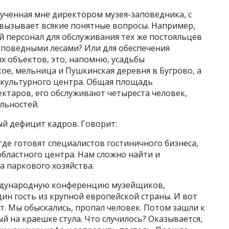
вученная мне директором музея-заповедника, с
— вызывает всякие понятные вопросы. Например,
й персонал для обслуживания тех же постояльцев
аповедными лесами? Или для обеспечения
х объектов, это, напомню, усадьбы
ое, мельница и Пушкинская деревня в Бугрово, а
-культурного центра. Общая площадь
ектаров, его обслуживают четыреста человек,
льностей.
ый дефицит кадров. Говорит:
где готовят специалистов гостиничного бизнеса,
областного центра. Нам сложно найти и
а паркового хозяйства.
ждународную конференцию музейщиков,
дин гость из крупной европейской страны. И вот
ет. Мы обыскались, пропал человек. Потом зашли к
ый на краешке стула. Что случилось? Оказывается,