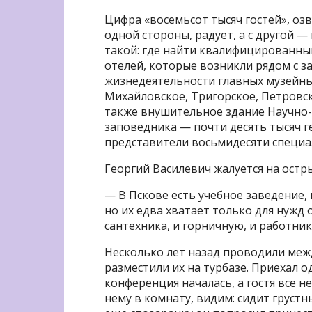
Цифра «восемьсот тысяч гостей», оз
одной стороны, радует, а с другой 
такой: где найти квалифицированны
отелей, которые возникли рядом с з
жизнедеятельности главных музейны
Михайловское, Тригорское, Петровск
также внушительное здание Научно
заповедника — почти десять тысяч г
представители восьмидесяти специа
Георгий Василевич жалуется на остр
— В Пскове есть учебное заведение, 
но их едва хватает только для нужд 
сантехника, и горничную, и работник
Несколько лет назад проводили ме
разместили их на турбазе. Приехал о
конференция началась, а гостя все н
нему в комнату, видим: сидит грустн