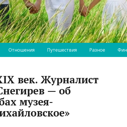
Отношения
Путешествия
Разное
Фин
XIX век. Журналист
Снегирев — об
бах музея-
ихайловское»