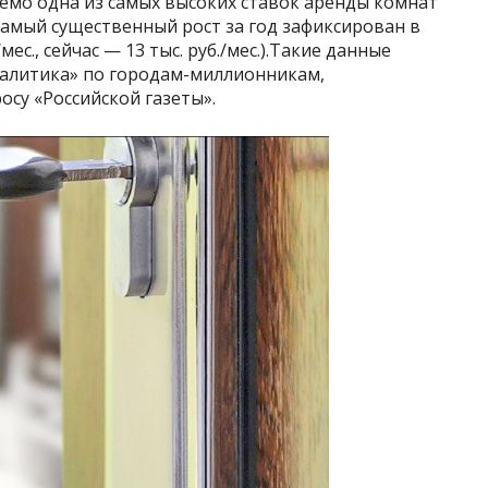
емо одна из самых высоких ставок аренды комнат
А самый существенный рост за год зафиксирован в
/мес., сейчас — 13 тыс. руб./мес.).Такие данные
налитика» по городам-миллионникам,
су «Российской газеты».