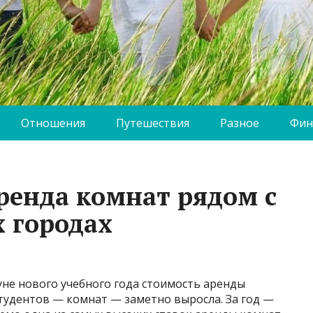
Отношения
Путешествия
Разное
Фин
ренда комнат рядом с
х городах
уне нового учебного года стоимость аренды
тудентов — комнат — заметно выросла. За год —