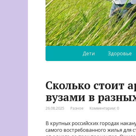
Дети
Здоровье
Сколько стоит а
вузами в разны
26.08.2025
Разное
Комментарии: 0
В крупных российских городах накан
самого востребованного жилья для с