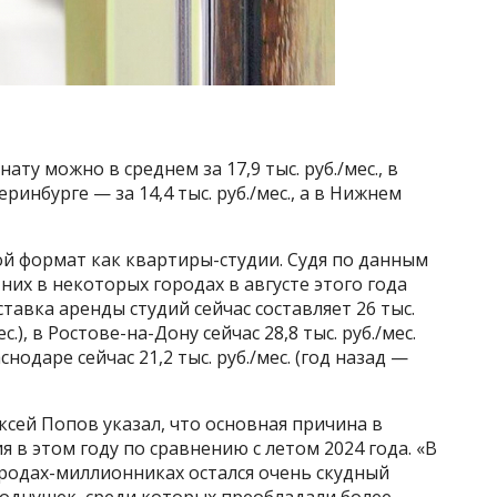
ату можно в среднем за 17,9 тыс. руб./мес., в
теринбурге — за 14,4 тыс. руб./мес., а в Нижнем
ой формат как квартиры-студии. Судя по данным
них в некоторых городах в августе этого года
ставка аренды студий сейчас составляет 26 тыс.
ес.), в Ростове-на-Дону сейчас 28,8 тыс. руб./мес.
раснодаре сейчас 21,2 тыс. руб./мес. (год назад —
сей Попов указал, что основная причина в
в этом году по сравнению с летом 2024 года. «В
ородах-миллионниках остался очень скудный
и однушек, среди которых преобладали более