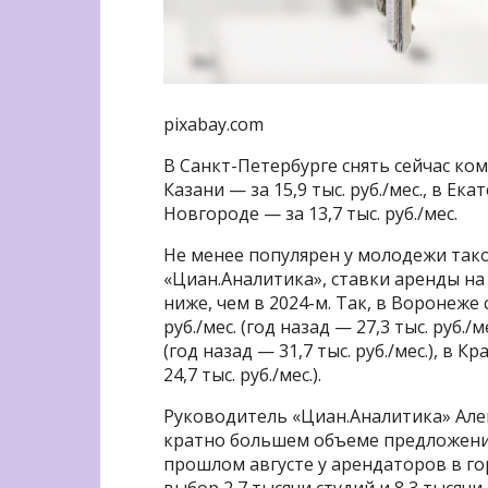
pixabay.com
В Санкт-Петербурге снять сейчас комн
Казани — за 15,9 тыс. руб./мес., в Ека
Новгороде — за 13,7 тыс. руб./мес.
Не менее популярен у молодежи так
«Циан.Аналитика», ставки аренды на 
ниже, чем в 2024-м. Так, в Воронеже 
руб./мес. (год назад — 27,3 тыс. руб./м
(год назад — 31,7 тыс. руб./мес.), в К
24,7 тыс. руб./мес.).
Руководитель «Циан.Аналитика» Алек
кратно большем объеме предложения 
прошлом августе у арендаторов в г
выбор 2,7 тысячи студий и 8,3 тысяч