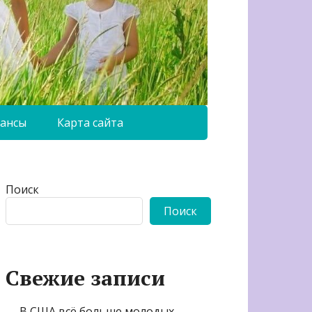
ансы
Карта сайта
Поиск
Поиск
Свежие записи
В США всё больше молодых