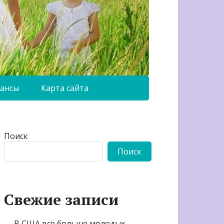
ансы
Карта сайта
Поиск
Поиск
Свежие записи
В США всё больше молодых