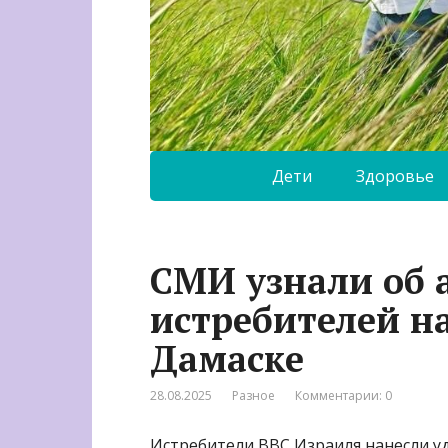
Дети
Здоровье
СМИ узнали об 
истребителей н
Дамаске
28.08.2025
Разное
Комментарии: 0
Истребители ВВС Израиля нанесли уд