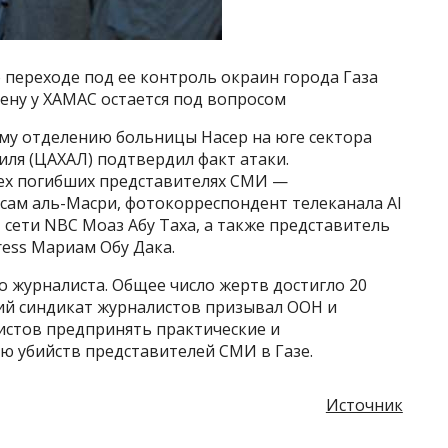
 переходе под ее контроль окраин города Газа
ену у ХАМАС остается под вопросом
му отделению больницы Насер на юге сектора
иля (ЦАХАЛ) подтвердил факт атаки.
ех погибших представителях СМИ —
ссам аль-Масри, фотокорреспондент телеканала Al
 сети NBC Моаз Абу Таха, а также представитель
Press Мариам Обу Дака.
го журналиста. Общее число жертв достигло 20
кий синдикат журналистов призывал ООН и
стов предпринять практические и
 убийств представителей СМИ в Газе.
Источник