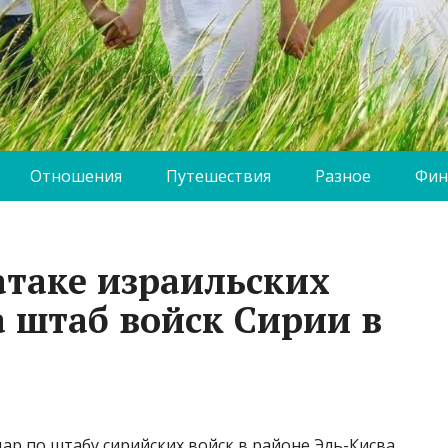
Отношения
Путешествия
Разное
Фин
атаке израильских
а штаб войск Сирии в
ар по штабу сирийских войск в районе Эль-Кисва