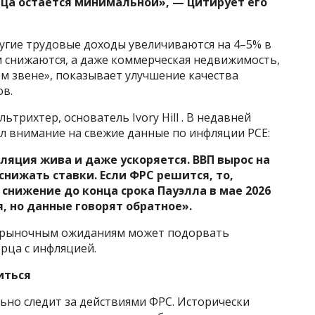
ица остается минимальной», — цитирует его
ругие трудовые доходы увеличиваются на 4–5% в
м снижаются, а даже коммерческая недвижимость,
ом звене», показывает улучшение качества
ов.
ьтрихтер, основатель Ivory Hill . В недавней
ил внимание на свежие данные по инфляции PCE:
фляция жива и даже ускоряется. ВВП вырос на
 снижать ставки. Если ФРС решится, то,
 снижение до конца срока Пауэлла в мае 2026
, но данные говорят обратное».
ка рыночным ожиданиям может подорвать
рца с инфляцией.
иться
но следит за действиями ФРС. Исторически