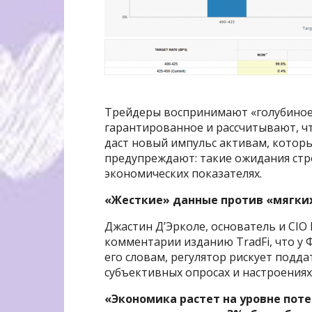
Трейдеры воспринимают «голубиное
гарантированное и рассчитывают, ч
даст новый импульс активам, которы
предупреждают: такие ожидания стро
экономических показателях.
«Жесткие» данные против «мягки
Джастин Д’Эрколе, основатель и CIO 
комментарии изданию TradFi, что у 
его словам, регулятор рискует подд
субъективных опросах и настроениях
«Экономика растет на уровне пот