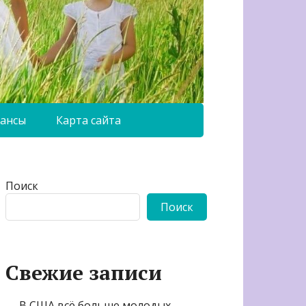
ансы
Карта сайта
Поиск
Поиск
Свежие записи
В США всё больше молодых