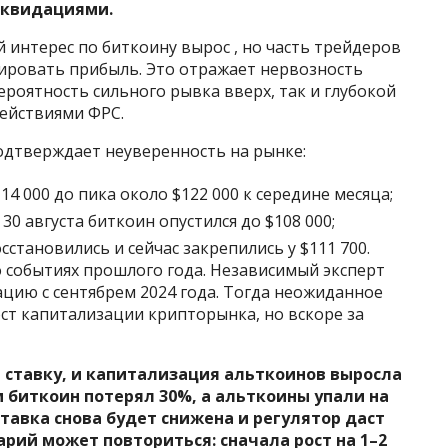
квидациями.
й интерес по биткоину вырос , но часть трейдеров
ировать прибыль. Это отражает нервозность
ероятность сильного рывка вверх, так и глубокой
действиями ФРС.
одтверждает неуверенность на рынке:
114 000 до пика около $122 000 к середине месяца;
30 августа биткоин опустился до $108 000;
сстановились и сейчас закрепились у $111 700.
событиях прошлого года. Независимый эксперт
цию с сентябрем 2024 года. Тогда неожиданное
ст капитализации крипторынка, но вскоре за
а ставку, и капитализация альткоинов выросла
ем биткоин потерял 30%, а альткоины упали на
 ставка снова будет снижена и регулятор даст
арий может повториться: сначала рост на 1–2