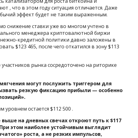
ь катализатором для роста биткоина и
т , что в этом году ситуация отличается. Даже
, бычий эффект будет не таким выраженным.
мо снижение ставки уже во многом учтено в
онального менеджера криптовалютной биржи
денежно-кредитной политики давно заложены в
вать $123 465, после чего откатился в зону $113
е участников рынка сосредоточено на риторике
мягчения могут послужить триггером для
 вызвать резкую фиксацию прибыли — особенно
позиций».
 уровнем остается $112 500 .
 выше на дневных свечах откроют путь к $117
. При этом наиболее устойчивым выглядит
чатого» роста, а не резких импульсов,