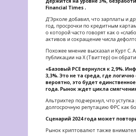
держится на уровне 3%, безработ
Financial Times .
Д’Эрколе добавил, что зарплаты и д
год, просрочки по кредитным карта
о которой часто говорят как о «слаб
активов и сокращение числа дефолт
Похожее мнение высказал и Курт С. Ал
публикации на X (Твиттер) он обрат
«Базовый PCE вернулся к 2,9%. Ин
3,3%. Это не та среда, где логично
вероятно, это будет единственное
года. Рынок ждет цикла смягчения
Альтрихтер подчеркнул, что уступ
долгосрочную репутацию ФРС как бо
Сценарий 2024 года может повтор
Рынок криптовалют также вниматель