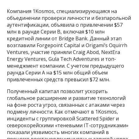
Компания 1Kosmos, специализирующаяся на
объединении проверки личности и безпарольной
аутентификации, объявила о привлечении $57
млн в раунде Серии B, включая $10 млн
кредитной линии от Bridge Bank. Данный этап
возглавили Forgepoint Capital и Origami’s Oquirrh
Ventures, участие приняли Craig Abod, NextEra
Energy Ventures, Gula Tech Adventures и топ-
менеджмент компании. С учетом предыдущего
раунда Серии A на $15 млн общий объем
привлеченных средств превысил $72 млн.
Полученный капитал позволит ускорить
глобальное расширение и развитие технологий
на фоне роста угроз, связанных с атаками через
подмену личности. Как отмечают в 1Kosmos,
инциденты с группировкой Scattered Spider и
северокорейскими «теневыми IT-сотрудниками»
показали уязвимость многих компаний в
процессе восстановления учетных записей через