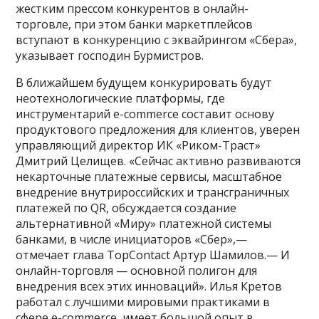
жестким прессом конкурентов в онлайн-
торговле, при этом банки маркетплейсов
вступают в конкуренцию с эквайрингом «Сбера»,
указывает господин Бурмистров.
В ближайшем будущем конкурировать будут
неотехнологические платформы, где
инструментарий e-commerce составит основу
продуктового предложения для клиентов, уверен
управляющий директор ИК «Риком-Траст»
Дмитрий Целищев. «Сейчас активно развиваются
некарточные платежные сервисы, масштабное
внедрение внутрироссийских и трансграничных
платежей по QR, обсуждается создание
альтернативной «Миру» платежной системы
банками, в числе инициаторов «Сбер»,—
отмечает глава TopContact Артур Шамилов.— И
онлайн-торговля — основной полигон для
внедрения всех этих инноваций». Илья Кретов
работал с лучшими мировыми практиками в
сфере e-commerce, имеет большой опыт в