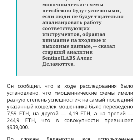
мошеннические схемы
неизбежно будут успешными,
если люди не будут тщательно
анализировать работу
соответствующих
инструментов, обращая
внимание на входные и
выходные данные, — сказал
старший аналитик
SentinelLABS Алекс
Деламоттеа.
Он сообщил, что в ходе расследования было
установлено, что «мошеннические схемы имели
разную степень успешности»: на самый последний
указанный кошелёк мошенника было переведено
7,59 ETH, на другой — 4,19 ETH, а на третий —
244,9 ETH, что в совокупности превышает
$939,000.
По словам Деламотти, все используемые