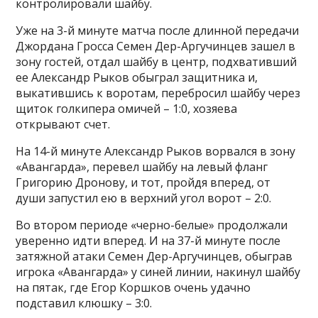
контролировали шайбу.
Уже на 3-й минуте матча после длинной передачи
Джордана Гросса Семен Дер-Аргучинцев зашел в
зону гостей, отдал шайбу в центр, подхвативший
ее Александр Рыков обыграл защитника и,
выкатившись к воротам, перебросил шайбу через
щиток голкипера омичей – 1:0, хозяева
открывают счет.
На 14-й минуте Александр Рыков ворвался в зону
«Авангарда», перевел шайбу на левый фланг
Григорию Дронову, и тот, пройдя вперед, от
души запустил ею в верхний угол ворот – 2:0.
Во втором периоде «черно-белые» продолжали
уверенно идти вперед. И на 37-й минуте после
затяжной атаки Семен Дер-Аргучинцев, обыграв
игрока «Авангарда» у синей линии, накинул шайбу
на пятак, где Егор Коршков очень удачно
подставил клюшку – 3:0.