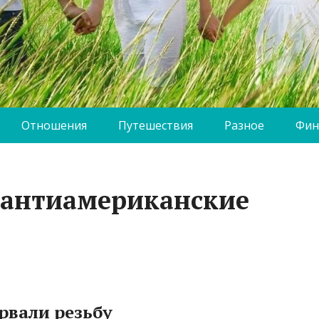
Отношения
Путешествия
Разное
Фин
 антиамериканские
рвали резьбу