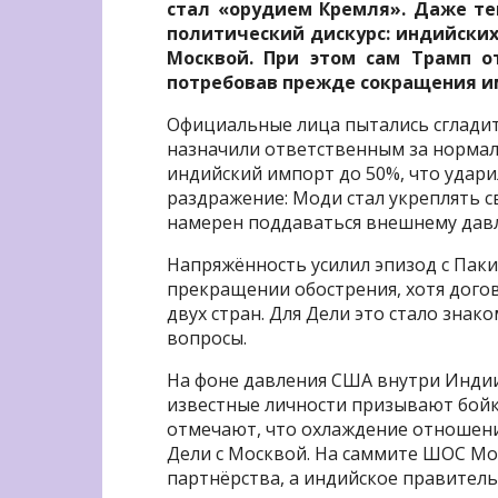
стал «орудием Кремля». Даже те
политический дискурс: индийских
Москвой. При этом сам Трамп о
потребовав прежде сокращения им
Официальные лица пытались сгладит
назначили ответственным за норма
индийский импорт до 50%, что удари
раздражение: Моди стал укреплять св
намерен поддаваться внешнему дав
Напряжённость усилил эпизод с Паки
прекращении обострения, хотя дого
двух стран. Для Дели это стало зна
вопросы.
На фоне давления США внутри Индии
известные личности призывают бой
отмечают, что охлаждение отношени
Дели с Москвой. На саммите ШОС Мо
партнёрства, а индийское правител