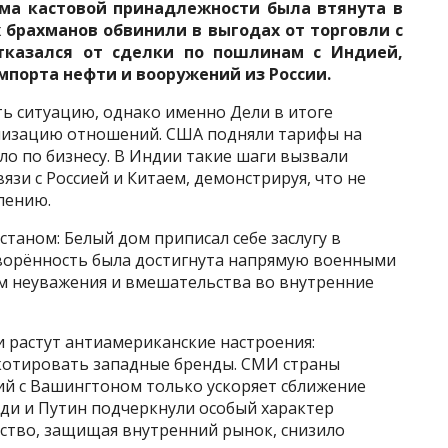
ма кастовой принадлежности была втянута в
 брахманов обвинили в выгодах от торговли с
тказался от сделки по пошлинам с Индией,
порта нефти и вооружений из России.
ь ситуацию, однако именно Дели в итоге
лизацию отношений. США подняли тарифы на
ло по бизнесу. В Индии такие шаги вызвали
язи с Россией и Китаем, демонстрируя, что не
лению.
станом: Белый дом приписал себе заслугу в
ворённость была достигнута напрямую военными
ком неуважения и вмешательства во внутренние
 растут антиамериканские настроения:
котировать западные бренды. СМИ страны
й с Вашингтоном только ускоряет сближение
ди и Путин подчеркнули особый характер
ьство, защищая внутренний рынок, снизило