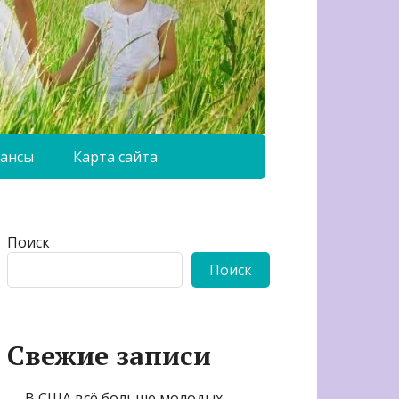
ансы
Карта сайта
Поиск
Поиск
Свежие записи
В США всё больше молодых