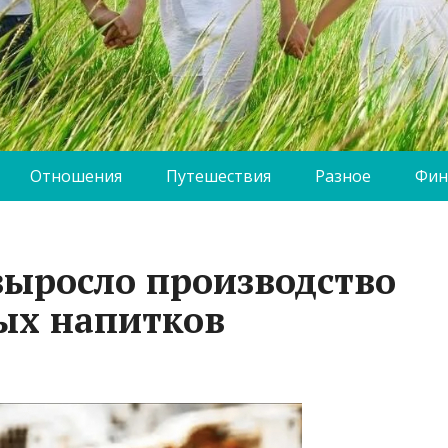
Отношения
Путешествия
Разное
Фин
выросло производство
ых напитков