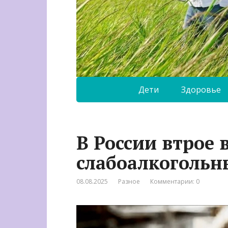
Дети
Здоровье
В России втрое 
слабоалкогольн
08.08.2025
Разное
Комментарии: 0