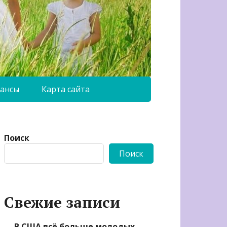
ансы
Карта сайта
Поиск
Поиск
Свежие записи
В США всё больше молодых