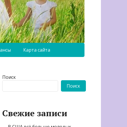
ансы
Карта сайта
Поиск
Поиск
Свежие записи
В США всё больше молодых