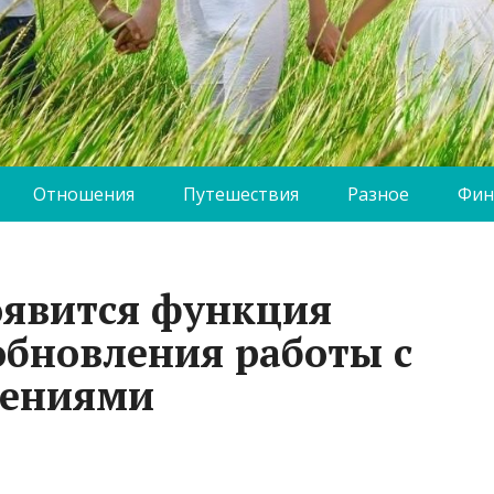
Отношения
Путешествия
Разное
Фин
оявится функция
обновления работы с
жениями