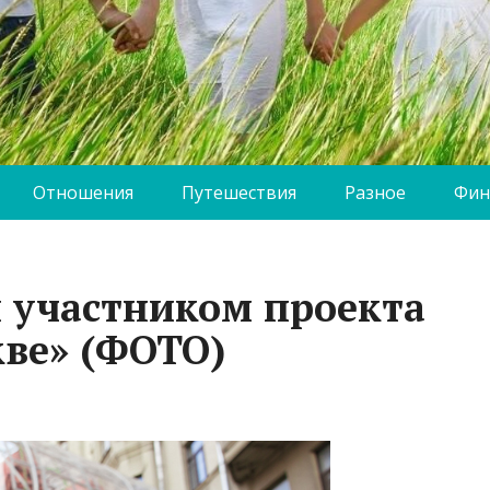
Отношения
Путешествия
Разное
Фин
л участником проекта
кве» (ФОТО)