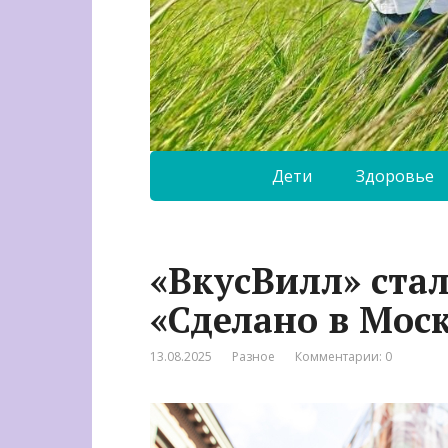
Дети
Здоровье
«ВкусВилл» ста
«Сделано в Мос
13.08.2025
Разное
Комментарии: 0