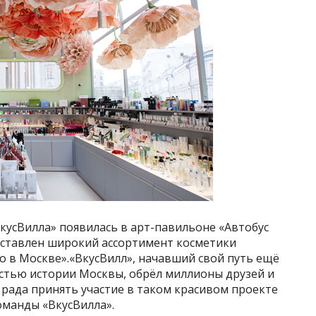
усВилла» появилась в арт-павильоне «Автобус
едставлен широкий ассортимент косметики
о в Москве».«ВкусВилл», начавший свой путь ещё
частью истории Москвы, обрёл миллионы друзей и
 рада принять участие в таком красивом проекте
оманды «ВкусВилла».