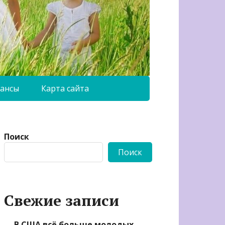
ансы
Карта сайта
Поиск
Поиск
Свежие записи
В США всё больше молодых