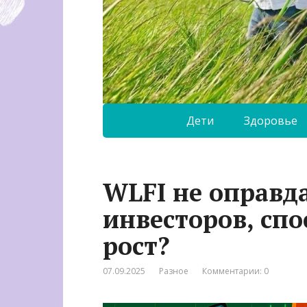
Дети
Здоровье
WLFI не оправд
инвесторов, спо
рост?
07.09.2025
Разное
Комментарии: 0