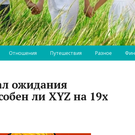
Отношения
Путешествия
Разное
Фин
ал ожидания
собен ли XYZ на 19x