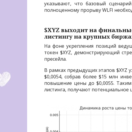
указывают, что базовый сценарий
полноценному прорыву WLFI необход
$XYZ выходит на финальные
листингу на крупных биржа
На фоне укрепления позиций веду
токен $XYZ, демонстрирующий стр
пресейла.
В рамках предыдущих этапов $XYZ уж
$0,0054, собрав более $15 млн инв
повышение цены до $0,0055. Таким
листинга, получают потенциальное 