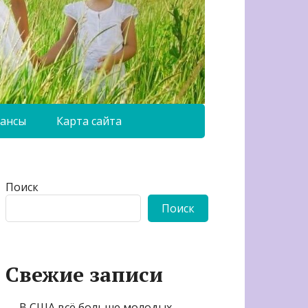
ансы
Карта сайта
Поиск
Поиск
Свежие записи
В США всё больше молодых