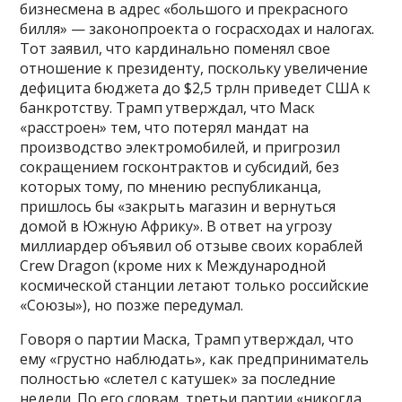
бизнесмена в адрес «большого и прекрасного
билля» — законопроекта о госрасходах и налогах.
Тот заявил, что кардинально поменял свое
отношение к президенту, поскольку увеличение
дефицита бюджета до $2,5 трлн приведет США к
банкротству. Трамп утверждал, что Маск
«расстроен» тем, что потерял мандат на
производство электромобилей, и пригрозил
сокращением госконтрактов и субсидий, без
которых тому, по мнению республиканца,
пришлось бы «закрыть магазин и вернуться
домой в Южную Африку». В ответ на угрозу
миллиардер объявил об отзыве своих кораблей
Crew Dragon (кроме них к Международной
космической станции летают только российские
«Союзы»), но позже передумал.
Говоря о партии Маска, Трамп утверждал, что
ему «грустно наблюдать», как предприниматель
полностью «слетел с катушек» за последние
недели. По его словам, третьи партии «никогда