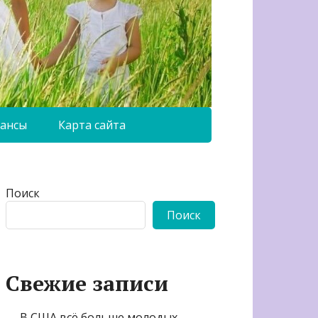
ансы
Карта сайта
Поиск
Поиск
Свежие записи
В США всё больше молодых