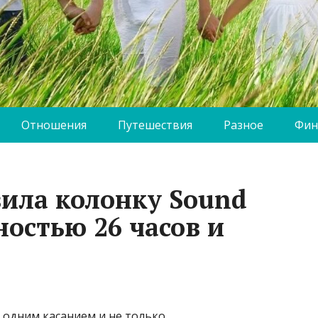
Отношения
Путешествия
Разное
Фин
вила колонку Sound
ностью 26 часов и
 одним касанием и не только.