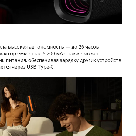
ла высокая автономность — до 26 часов
улятор ёмкостью 5 200 мА·ч также может
к питания, обеспечивая зарядку других устройств
ется через USB Type‑C.