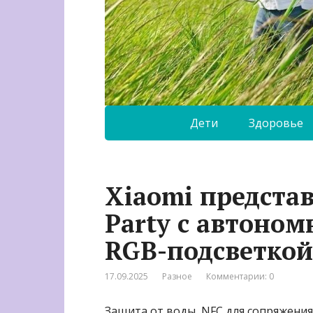
Дети
Здоровье
Xiaomi предста
Party с автоном
RGB-подсветкой
17.09.2025
Разное
Комментарии: 0
Защита от воды, NFC для сопряжения