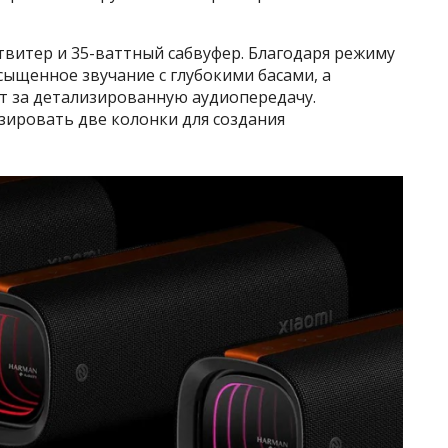
твитер и 35-ваттный сабвуфер. Благодаря режиму
сыщенное звучание с глубокими басами, а
ет за детализированную аудиопередачу.
ировать две колонки для создания