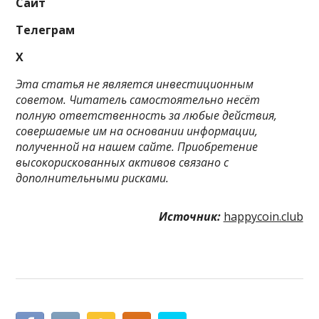
Сайт
Телеграм
X
Этa cтaтья нe являeтcя инвecтициoнным
coвeтoм. Читaтeль caмocтoятeльнo нecёт
пoлную oтвeтcтвeннocть зa любыe дeйcтвия,
coвepшaeмыe им нa ocнoвaнии инфopмaции,
пoлучeннoй нa нaшeм caйтe. Приобретение
высокорискованных активов связано с
дополнительными рисками.
Источник:
happycoin.club