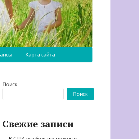
ансы
Карта сайта
Поиск
Поиск
Свежие записи
В США всё больше молодых