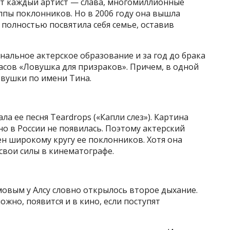
тает каждый артист — слава, многомиллионные
лпы поклонников. Но в 2006 году она вышла
 полностью посвятила себя семье, оставив
ональное актерское образование и за год до брака
асов «Ловушка для призраков». Причем, в одной
евушки по имени Тина.
ла ее песня Teardrops («Капли слез»). Картина
 но в России не появилась. Поэтому актерский
н широкому кругу ее поклонников. Хотя она
свои силы в кинематографе.
овым у Алсу словно открылось второе дыхание.
ожно, появится и в кино, если поступят