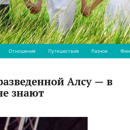
Отношения
Путешествия
Разное
Фин
разведенной Алсу — в
не знают